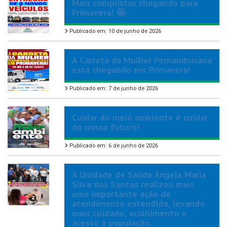
Mais conquistas chegando para
Primavera! 🤩
Publicado em: 10 de junho de 2026
A Carreta da Mulher Pernambucana
está chegando em Primavera!
Publicado em: 7 de junho de 2026
Cuidar do meio ambiente é cuidar
do nosso futuro!
Publicado em: 6 de junho de 2026
A Unidade de Saúde Ângela Maria
Silva dos Santos realizou mais
uma importante ação de
atendimento estendido, levando
mais cuidado, acolhimento e
acesso à população.