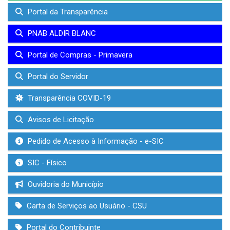
Portal da Transparência
PNAB ALDIR BLANC
Portal de Compras - Primavera
Portal do Servidor
Transparência COVID-19
Avisos de Licitação
Pedido de Acesso à Informação - e-SIC
SIC - Físico
Ouvidoria do Município
Carta de Serviços ao Usuário - CSU
Portal do Contribuinte