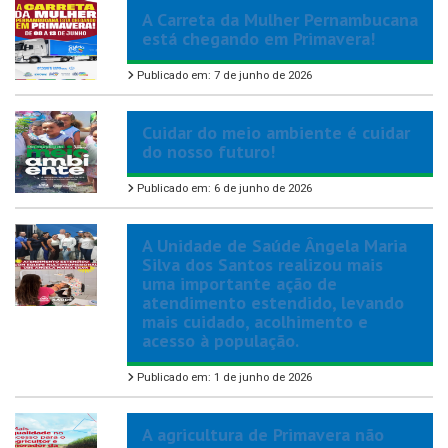
A Carreta da Mulher Pernambucana
está chegando em Primavera!
Publicado em: 7 de junho de 2026
Cuidar do meio ambiente é cuidar
do nosso futuro!
Publicado em: 6 de junho de 2026
A Unidade de Saúde Ângela Maria
Silva dos Santos realizou mais
uma importante ação de
atendimento estendido, levando
mais cuidado, acolhimento e
acesso à população.
Publicado em: 1 de junho de 2026
A agricultura de Primavera não