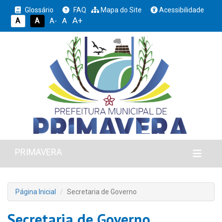
Glossário
FAQ
Mapa do Site
Acessibilidade
A+
A
A
A
A-
PRIMAVERA
Página Inicial
Secretaria de Governo
Secretaria de Governo