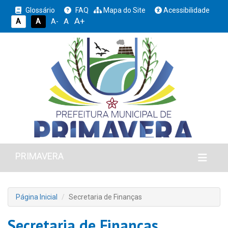
Glossário
FAQ
Mapa do Site
Acessibilidade
A+
A
A
A
A-
PRIMAVERA
Página Inicial
Secretaria de Finanças
Secretaria de Finanças