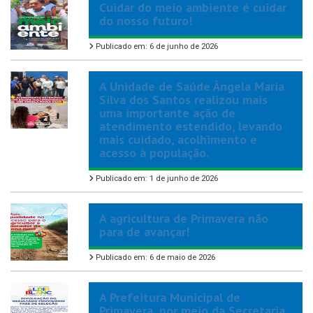
Cuidar do meio ambiente é cuidar
do nosso futuro!
Publicado em: 6 de junho de 2026
A Unidade de Saúde Ângela Maria
Silva dos Santos realizou mais
uma importante ação de
atendimento estendido, levando
mais cuidado, acolhimento e
acesso à população.
Publicado em: 1 de junho de 2026
A agricultura de Primavera não
para de avançar!
Publicado em: 6 de maio de 2026
A Prefeitura Municipal de
Primavera, por meio da Secretaria