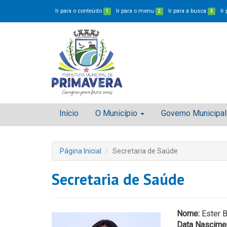
Ir para o conteúdo
Ir para o menu
Ir para a busca
Ir
1
2
3
Início
O Município
Governo Municipal
Página Inicial
Secretaria de Saúde
Secretaria de Saúde
Nome:
Ester B
Data Nascime