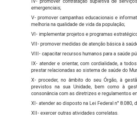
IV- promover contratação supletiva de serviç
emergenciais;
V- promover campanhas educacionais e informat
melhoria na qualidade de vida da população;
VI- implementar projetos e programas estratégic
VII- promover medidas de atenção básica à saúd
VIII- capacitar recursos humanos para a saúde púb
IX- atender e orientar, com cordialidade, a to
prestar relacionadas ao sistema de saúde do Mun
X- proceder, no âmbito do seu Órgão, à gestã
previstos na sua Unidade, bem como à gest
consonância com as diretrizes e regulamentos e
XI- atender ao disposto na Lei Federal n° 8.080,
XII- exercer outras atividades correlatas.