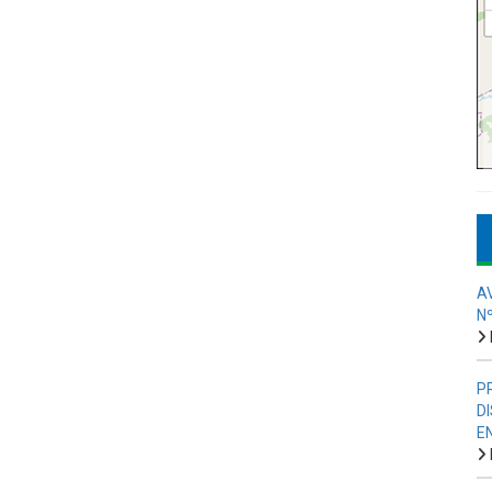
A
N
P
D
E