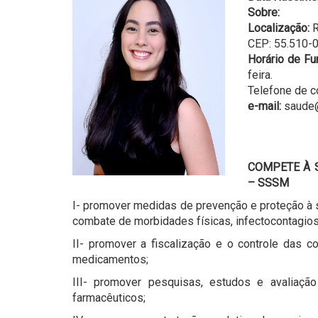
Sobre:
Localização:
R
CEP: 55.510-0
Horário de Fu
feira.
Telefone de c
e-mail:
saude@
COMPETE À 
– SSSM
I- promover medidas de prevenção e proteção à s
combate de morbidades físicas, infectocontagiosa
II- promover a fiscalização e o controle das c
medicamentos;
III- promover pesquisas, estudos e avaliaç
farmacêuticos;