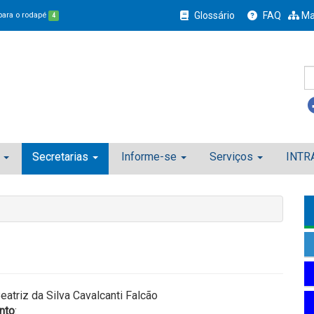
Glossário
FAQ
Ma
 para o rodapé
4
Secretarias
Informe-se
Serviços
INTR
eatriz da Silva Cavalcanti Falcão
nto
: