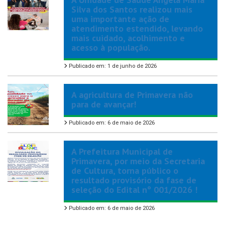
Silva dos Santos realizou mais
uma importante ação de
atendimento estendido, levando
mais cuidado, acolhimento e
acesso à população.
Publicado em: 1 de junho de 2026
A agricultura de Primavera não
para de avançar!
Publicado em: 6 de maio de 2026
A Prefeitura Municipal de
Primavera, por meio da Secretaria
de Cultura, torna público o
resultado provisório da fase de
seleção do Edital nº 001/2026 !
Publicado em: 6 de maio de 2026