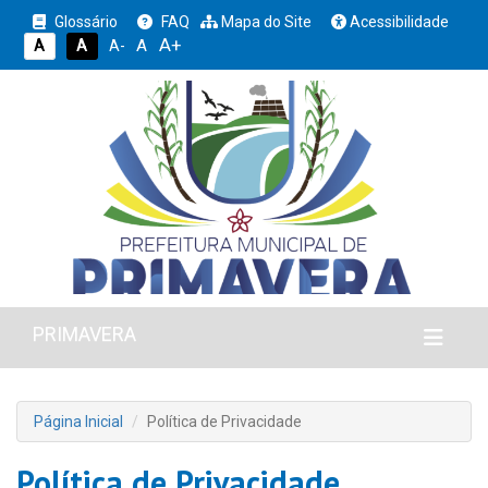
Glossário
FAQ
Mapa do Site
Acessibilidade
A+
A
A
A
A-
PRIMAVERA
Página Inicial
Política de Privacidade
Política de Privacidade