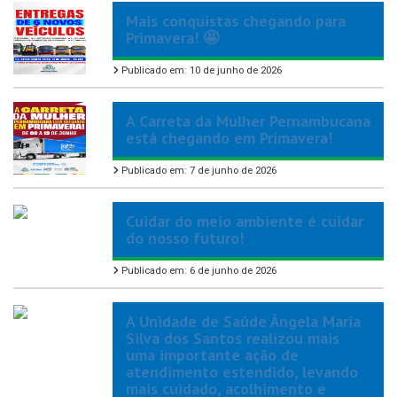
Mais conquistas chegando para
Primavera! 🤩
Publicado em: 10 de junho de 2026
A Carreta da Mulher Pernambucana
está chegando em Primavera!
Publicado em: 7 de junho de 2026
Cuidar do meio ambiente é cuidar
do nosso futuro!
Publicado em: 6 de junho de 2026
A Unidade de Saúde Ângela Maria
Silva dos Santos realizou mais
uma importante ação de
atendimento estendido, levando
mais cuidado, acolhimento e