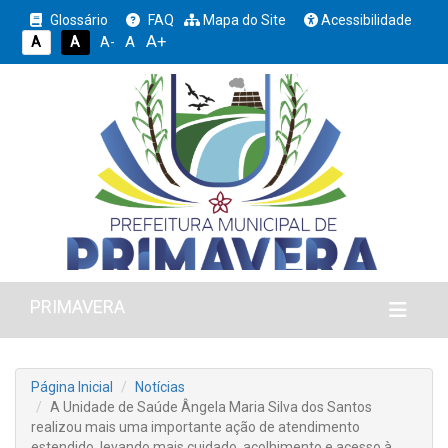
Glossário
FAQ
Mapa do Site
Acessibilidade
A+
A
A
A
A-
PRIMAVERA
Página Inicial
Notícias
A Unidade de Saúde Ângela Maria Silva dos Santos
realizou mais uma importante ação de atendimento
estendido, levando mais cuidado, acolhimento e acesso à