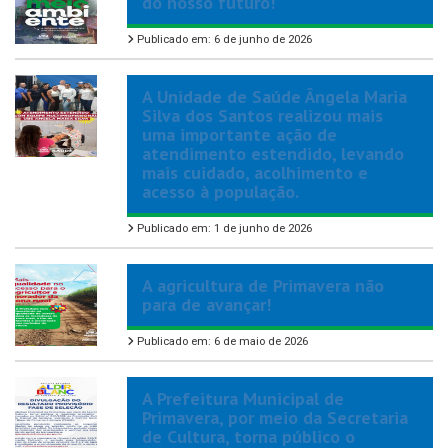
do nosso futuro!
Publicado em: 6 de junho de 2026
A Unidade de Saúde Ângela Maria
Silva dos Santos realizou mais
uma importante ação de
atendimento estendido, levando
mais cuidado, acolhimento e
acesso à população.
Publicado em: 1 de junho de 2026
A agricultura de Primavera não
para de avançar!
Publicado em: 6 de maio de 2026
A Prefeitura Municipal de
Primavera, por meio da Secretaria
de Cultura, torna público o