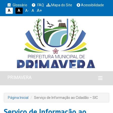
Glossário
FAQ
Mapa do Site
Acessibilidade
A+
A
A
A
A-
PRIMAVERA
Página Inicial
Serviço de Informação ao Cidadão – SIC
Serviço de Informação ao