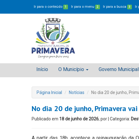
Ir para o conteúdo
Ir para o menu
Ir para a busca
Ir
1
2
3
Início
O Município
Governo Municipal
Página Inicial
Notícias
No dia 20 de junho, Pri
No dia 20 de junho, Primavera va
Publicado em
18 de junho de 2026
, por
| Categoria:
Des
A partir das 18h, acontece a reinauguração da Q