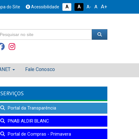
A+
A
pa do Site
Acessibilidade
A
A
A-
ANET
Fale Conosco
SERVIÇOS
Portal da Transparência
PNAB ALDIR BLANC
Portal de Compras - Primavera