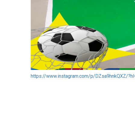
https://www.instagram.com/p/DZsa9hnkQXZ/?hl