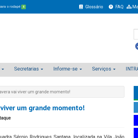
Glossário
FAQ
Ma
 para o rodapé
4
Secretarias
Informe-se
Serviços
INTR
mavera vai viver um grande momento!
i viver um grande momento!
taque
uadra Sérgio Rodrigues Santana, localizada na Vila João