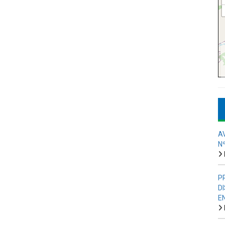
A
N
P
D
E