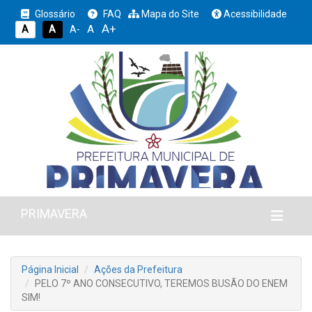
Glossário
FAQ
Mapa do Site
Acessibilidade
A+
A
A
A
A-
PRIMAVERA
Página Inicial
Ações da Prefeitura
PELO 7º ANO CONSECUTIVO, TEREMOS BUSÃO DO ENEM
SIM!