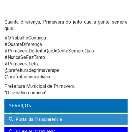
.
.
Quanta diferença, Primavera do jeito que a gente sempre
quis!
#OTrabalhoContinua
#QuantaDiferença
#PrimaveraDoJeitoQueAGenteSempreQuis
#NuncaSeFezTanto
#PrimaveraFeliz
@prefeituradeprimaverape
@prefeitadaysejuliana
Prefeitura Municipal de Primavera.
“O trabalho continua”
SERVIÇOS
Portal da Transparência
PNAB ALDIR BLANC