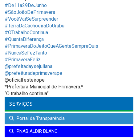
#De11a29DeJunho
#SãoJoãoDePrimavera
#VocêVaiSeSurpreender
#TerraDaCachoeiraDoUrubu
#OTrabalhoContinua
#QuantaDiferença
#PrimaveraDoJeitoQueAGenteSempreQuis
#NuncaSeFezTanto
#PrimaveraFeliz
@prefeitadaysejuliana
@prefeituradeprimaverape
@oficialfesteirope
*Prefeitura Municipal de Primavera.*
“O trabalho continua”
SERVIÇOS
Portal da Transparência
PNAB ALDIR BLANC