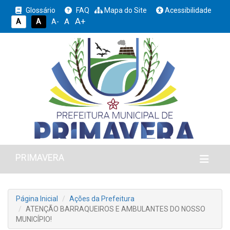
Glossário
FAQ
Mapa do Site
Acessibilidade
A+
A
A
A
A-
PRIMAVERA
Página Inicial
Ações da Prefeitura
ATENÇÃO BARRAQUEIROS E AMBULANTES DO NOSSO
MUNICÍPIO!