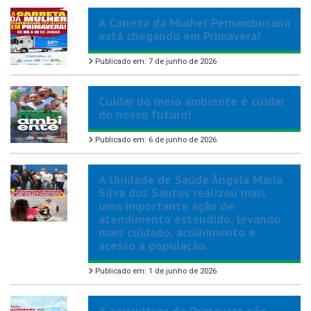
A Carreta da Mulher Pernambucana
está chegando em Primavera!
Publicado em: 7 de junho de 2026
Cuidar do meio ambiente é cuidar
do nosso futuro!
Publicado em: 6 de junho de 2026
A Unidade de Saúde Ângela Maria
Silva dos Santos realizou mais
uma importante ação de
atendimento estendido, levando
mais cuidado, acolhimento e
acesso à população.
Publicado em: 1 de junho de 2026
A agricultura de Primavera não