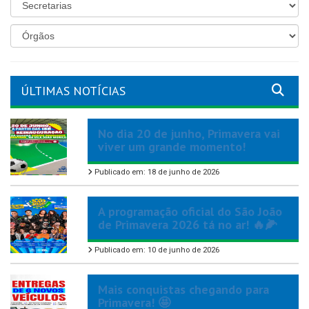
ÚLTIMAS NOTÍCIAS
No dia 20 de junho, Primavera vai
viver um grande momento!
Publicado em: 18 de junho de 2026
A programação oficial do São João
de Primavera 2026 tá no ar! 🔥🌽
Publicado em: 10 de junho de 2026
Mais conquistas chegando para
Primavera! 🤩