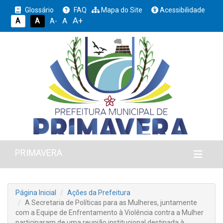
Glossário
FAQ
Mapa do Site
Acessibilidade
A+
A
A
A
A-
PRIMAVERA
Página Inicial
Ações da Prefeitura
A Secretaria de Políticas para as Mulheres, juntamente
com a Equipe de Enfrentamento à Violência contra a Mulher
participaram de uma reunião institucional destinada à