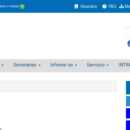
Glossário
FAQ
Ma
 para o rodapé
4
Secretarias
Informe-se
Serviços
INTR
o