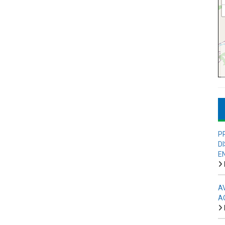
P
D
E
A
A