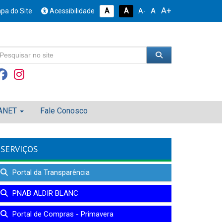
A+
A
pa do Site
Acessibilidade
A
A
A-
ANET
Fale Conosco
SERVIÇOS
Portal da Transparência
PNAB ALDIR BLANC
Portal de Compras - Primavera