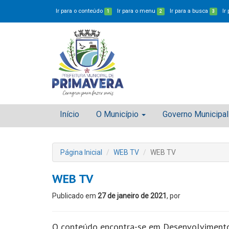
Ir para o conteúdo
Ir para o menu
Ir para a busca
Ir
1
2
3
Início
O Município
Governo Municipal
Página Inicial
WEB TV
WEB TV
WEB TV
Publicado em
27 de janeiro de 2021
, por
O conteúdo encontra-se em Desenvolviment