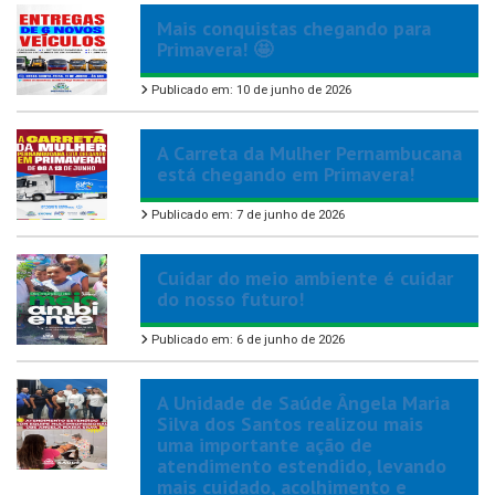
Mais conquistas chegando para
Primavera! 🤩
Publicado em: 10 de junho de 2026
A Carreta da Mulher Pernambucana
está chegando em Primavera!
Publicado em: 7 de junho de 2026
Cuidar do meio ambiente é cuidar
do nosso futuro!
Publicado em: 6 de junho de 2026
A Unidade de Saúde Ângela Maria
Silva dos Santos realizou mais
uma importante ação de
atendimento estendido, levando
mais cuidado, acolhimento e