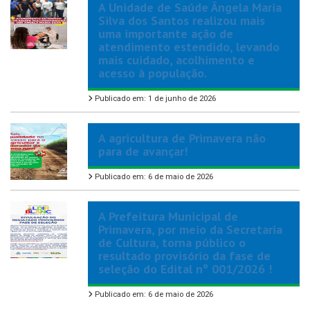
A Unidade de Saúde Ângela Maria
Silva dos Santos realizou mais
uma importante ação de
atendimento estendido, levando
mais cuidado, acolhimento e
acesso à população.
Publicado em: 1 de junho de 2026
A agricultura de Primavera não
para de avançar!
Publicado em: 6 de maio de 2026
A Prefeitura Municipal de
Primavera, por meio da Secretaria
de Cultura, torna público o
resultado provisório da fase de
seleção do Edital nº 001/2026 !
Publicado em: 6 de maio de 2026