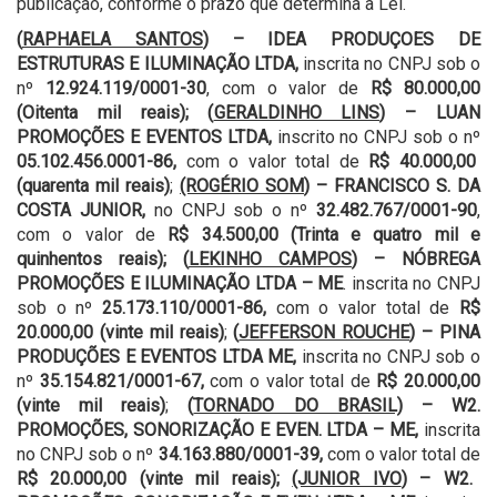
publicação, conforme o prazo que determina a Lei.
(
RAPHAELA SANTOS
) – IDEA PRODUÇOES DE
ESTRUTURAS E ILUMINAÇÃO LTDA,
inscrita no CNPJ sob o
nº
12.924.119/0001-30
, com o valor de
R$ 80.000,00
(Oitenta mil reais); (
GERALDINHO LINS
) – LUAN
PROMOÇÕES E EVENTOS LTDA,
inscrito no CNPJ sob o nº
05.102.456.0001-86,
com o valor total de
R$ 40.000,00
(quarenta mil reais)
;
(ROGÉRIO SOM
) – FRANCISCO S. DA
COSTA JUNIOR,
no CNPJ sob o nº
32.482.767/0001-90
,
com o valor de
R$ 34.500,00 (Trinta e quatro mil e
quinhentos reais); (
LEKINHO CAMPOS
) – NÓBREGA
PROMOÇÕES E ILUMINAÇÃO LTDA – ME
. inscrita no CNPJ
sob o nº
25.173.110/0001-86,
com o valor total de
R$
20.000,00 (vinte mil reais)
;
(
JEFFERSON ROUCHE
) – PINA
PRODUÇÕES E EVENTOS LTDA ME,
inscrita no CNPJ sob o
nº
35.154.821/0001-67,
com o valor total de
R$ 20.000,00
(vinte mil reais)
;
(
TORNADO DO BRASIL)
– W2.
PROMOÇÕES, SONORIZAÇÃO E EVEN. LTDA – ME,
inscrita
no CNPJ sob o nº
34.163.880/0001-39,
com o valor total de
R$ 20.000,00 (vinte mil reais);
(JUNIOR IVO
) – W2.