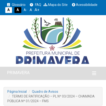
Glossário
FAQ
Mapa do Site
Acessibilidade
A+
A
A
A
A-
PRIMAVERA
Página Inicial
Quadro de Avisos
TERMO DE RATIFICAÇÃO – PL Nº 03/2024 – CHAMADA
PÚBLICA Nº 01/2024 – FMS