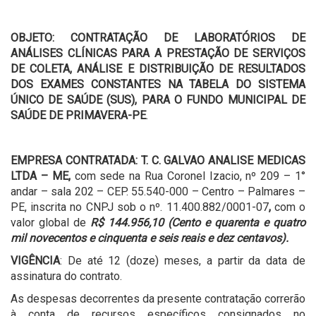
OBJETO:
CONTRATAÇÃO DE LABORATÓRIOS DE
ANÁLISES CLÍNICAS PARA A PRESTAÇÃO DE SERVIÇOS
DE COLETA, ANÁLISE E DISTRIBUIÇÃO DE RESULTADOS
DOS EXAMES CONSTANTES NA TABELA DO SISTEMA
ÚNICO DE SAÚDE (SUS), PARA O FUNDO MUNICIPAL DE
SAÚDE DE PRIMAVERA-PE
.
EMPRESA CONTRATADA:
T. C. GALVAO ANALISE MEDICAS
LTDA – ME,
com sede na Rua Coronel Izacio, nº 209 – 1°
andar – sala 202 – CEP. 55.540-000 – Centro – Palmares –
PE, inscrita no CNPJ sob o nº. 11.400.882/0001-07
,
com o
valor global de
R$ 144.956,10 (Cento e quarenta e quatro
mil novecentos e cinquenta e seis reais e dez centavos).
VIGÊNCIA
: De até 12 (doze) meses, a partir da data de
assinatura do contrato.
As despesas decorrentes da presente contratação correrão
à conta de recursos específicos consignados no