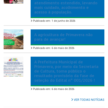
atendimento estendido, levando
mais cuidado, acolhimento e
acesso à população.
Publicado em: 1 de junho de 2026
A agricultura de Primavera não
para de avançar!
Publicado em: 6 de maio de 2026
A Prefeitura Municipal de
Primavera, por meio da Secretaria
de Cultura, torna público o
resultado provisório da fase de
seleção do Edital nº 001/2026 !
Publicado em: 6 de maio de 2026
VER TODAS NOTÍCIAS