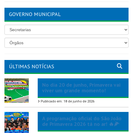
GOVERNO MUNICIPAL
ÚLTIMAS NOTÍCIAS
No dia 20 de junho, Primavera vai
viver um grande momento!
Publicado em: 18 de junho de 2026
A programação oficial do São João
de Primavera 2026 tá no ar! 🔥🌽