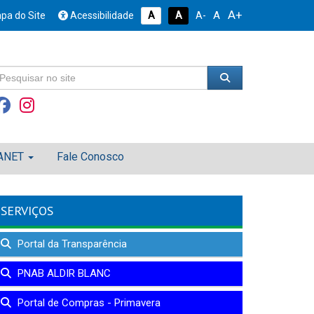
A+
A
pa do Site
Acessibilidade
A
A
A-
ANET
Fale Conosco
SERVIÇOS
Portal da Transparência
PNAB ALDIR BLANC
Portal de Compras - Primavera