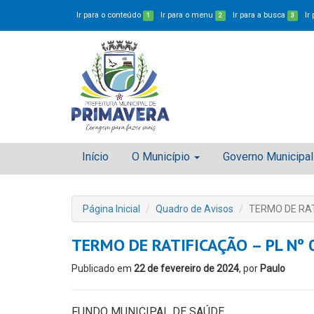
Ir para o conteúdo
Ir para o menu
Ir para a busca
Ir
1
2
3
Início
O Município
Governo Municipal
Página Inicial
Quadro de Avisos
TERMO DE RAT
TERMO DE RATIFICAÇÃO – PL Nº
Publicado em
22 de fevereiro de 2024
, por
Paulo
FUNDO MUNICIPAL DE SAÚDE