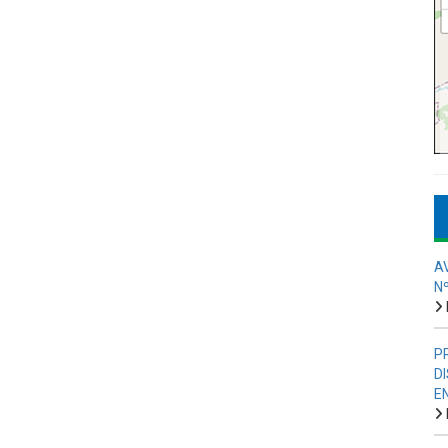
A
N
P
D
E