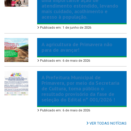
uma importante ação de
atendimento estendido, levando
mais cuidado, acolhimento e
acesso à população.
Publicado em: 1 de junho de 2026
A agricultura de Primavera não
para de avançar!
Publicado em: 6 de maio de 2026
A Prefeitura Municipal de
Primavera, por meio da Secretaria
de Cultura, torna público o
resultado provisório da fase de
seleção do Edital nº 001/2026 !
Publicado em: 6 de maio de 2026
VER TODAS NOTÍCIAS