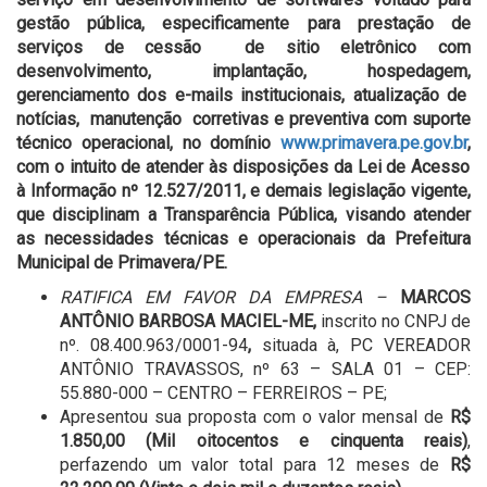
gestão pública, especificamente para prestação de
serviços de cessão de sitio eletrônico com
desenvolvimento, implantação, hospedagem,
gerenciamento dos e-mails institucionais, atualização de
notícias, manutenção corretivas e preventiva com suporte
técnico operacional, no domínio
www.primavera.pe.gov.br
,
com o intuito de atender às disposições da Lei de Acesso
à Informação nº 12.527/2011, e demais legislação vigente,
que disciplinam a Transparência Pública, visando atender
as necessidades técnicas e operacionais da Prefeitura
Municipal de Primavera
/PE.
RATIFICA EM FAVOR DA EMPRESA –
MARCOS
ANTÔNIO BARBOSA MACIEL-ME,
inscrito no CNPJ de
nº. 08.400.963/0001-94
,
situada à, PC VEREADOR
ANTÔNIO TRAVASSOS, nº 63 – SALA 01 – CEP:
55.880-000 – CENTRO – FERREIROS – PE;
Apresentou sua proposta com o valor mensal de
R$
1.850,00 (Mil oitocentos e cinquenta reais)
,
perfazendo um valor total para 12 meses de
R$