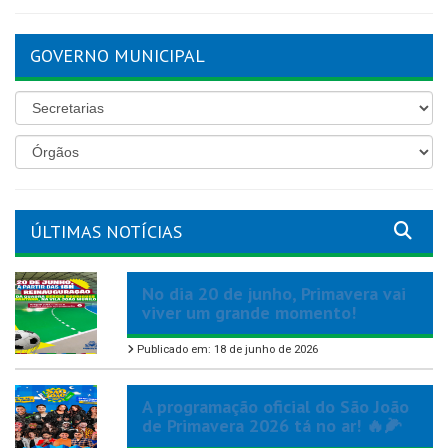
GOVERNO MUNICIPAL
ÚLTIMAS NOTÍCIAS
No dia 20 de junho, Primavera vai
viver um grande momento!
Publicado em: 18 de junho de 2026
A programação oficial do São João
de Primavera 2026 tá no ar! 🔥🌽