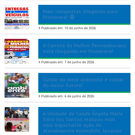
Mais conquistas chegando para
Primavera! 🤩
Publicado em: 10 de junho de 2026
A Carreta da Mulher Pernambucana
está chegando em Primavera!
Publicado em: 7 de junho de 2026
Cuidar do meio ambiente é cuidar
do nosso futuro!
Publicado em: 6 de junho de 2026
A Unidade de Saúde Ângela Maria
Silva dos Santos realizou mais
uma importante ação de
atendimento estendido, levando