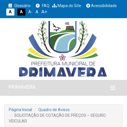
Glossário
FAQ
Mapa do Site
Acessibilidade
A+
A
A
A
A-
PRIMAVERA
Página Inicial
Quadro de Avisos
SOLICITAÇÃO DE COTAÇÃO DE PREÇOS – SEGURO
VEICULAR