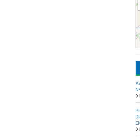
A
N
P
D
E