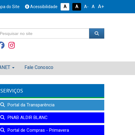
A+
A
pa do Site
Acessibilidade
A
A
A-
ANET
Fale Conosco
SERVIÇOS
Portal da Transparência
PNAB ALDIR BLANC
Portal de Compras - Primavera