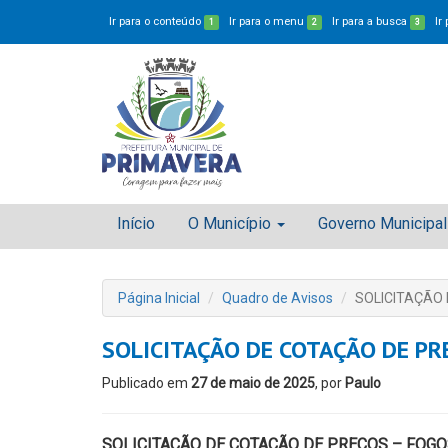
Ir para o conteúdo
Ir para o menu
Ir para a busca
Ir
1
2
3
Início
O Município
Governo Municipal
Página Inicial
Quadro de Avisos
SOLICITAÇÃO 
SOLICITAÇÃO DE COTAÇÃO DE PR
Publicado em
27 de maio de 2025
, por
Paulo
SOLICITAÇÃO DE COTAÇÃO DE PREÇOS – FOGOS