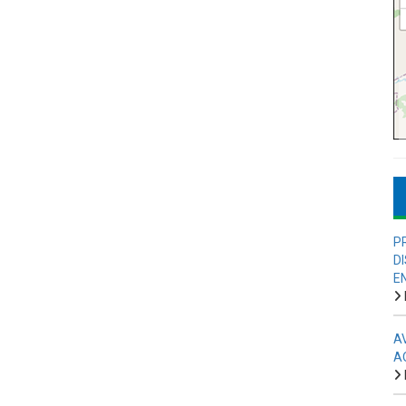
P
D
E
A
A