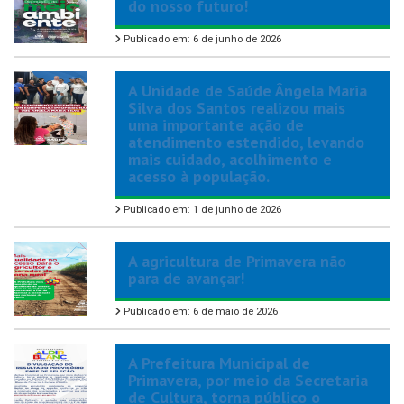
do nosso futuro!
Publicado em: 6 de junho de 2026
A Unidade de Saúde Ângela Maria
Silva dos Santos realizou mais
uma importante ação de
atendimento estendido, levando
mais cuidado, acolhimento e
acesso à população.
Publicado em: 1 de junho de 2026
A agricultura de Primavera não
para de avançar!
Publicado em: 6 de maio de 2026
A Prefeitura Municipal de
Primavera, por meio da Secretaria
de Cultura, torna público o