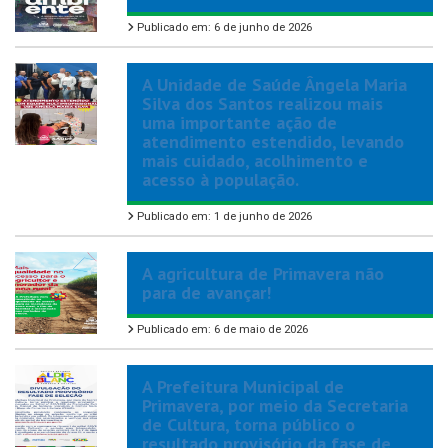
Publicado em: 6 de junho de 2026
A Unidade de Saúde Ângela Maria
Silva dos Santos realizou mais
uma importante ação de
atendimento estendido, levando
mais cuidado, acolhimento e
acesso à população.
Publicado em: 1 de junho de 2026
A agricultura de Primavera não
para de avançar!
Publicado em: 6 de maio de 2026
A Prefeitura Municipal de
Primavera, por meio da Secretaria
de Cultura, torna público o
resultado provisório da fase de