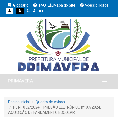
Glossário
FAQ
Mapa do Site
Acessibilidade
A+
A
A
A
A-
PRIMAVERA
Página Inicial
Quadro de Avisos
PL Nº 032/2024 – PREGÃO ELETRÔNICO nº 07/2024. –
AQUISIÇÃO DE FARDAMENTO ESCOLAR