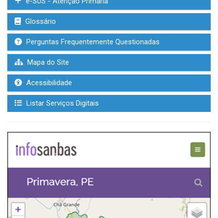
e-SUS - Atenção Primária
Glossário
Perguntas Frequentemente Questionadas
Mapa do Site
Acessibilidade
Listar Serviços Digitais