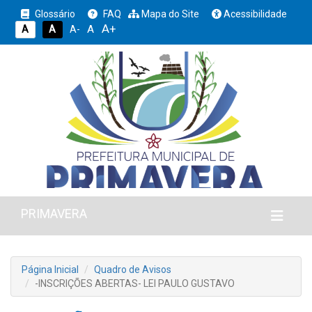
Glossário
FAQ
Mapa do Site
Acessibilidade
A+
A
A
A
A-
PRIMAVERA
Página Inicial
Quadro de Avisos
-INSCRIÇÕES ABERTAS- LEI PAULO GUSTAVO