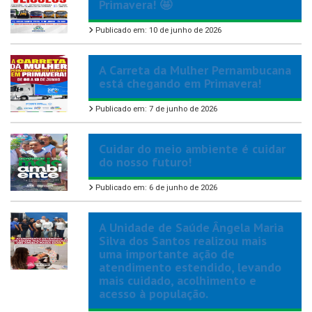
Primavera! 🤩
Publicado em: 10 de junho de 2026
A Carreta da Mulher Pernambucana
está chegando em Primavera!
Publicado em: 7 de junho de 2026
Cuidar do meio ambiente é cuidar
do nosso futuro!
Publicado em: 6 de junho de 2026
A Unidade de Saúde Ângela Maria
Silva dos Santos realizou mais
uma importante ação de
atendimento estendido, levando
mais cuidado, acolhimento e
acesso à população.