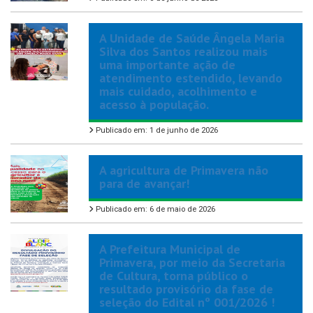
A Unidade de Saúde Ângela Maria
Silva dos Santos realizou mais
uma importante ação de
atendimento estendido, levando
mais cuidado, acolhimento e
acesso à população.
Publicado em: 1 de junho de 2026
A agricultura de Primavera não
para de avançar!
Publicado em: 6 de maio de 2026
A Prefeitura Municipal de
Primavera, por meio da Secretaria
de Cultura, torna público o
resultado provisório da fase de
seleção do Edital nº 001/2026 !