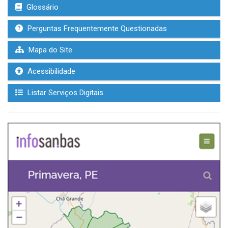
Glossário
Perguntas Frequentemente Questionadas
Mapa do Site
Acessibilidade
Listar Serviços Digitais