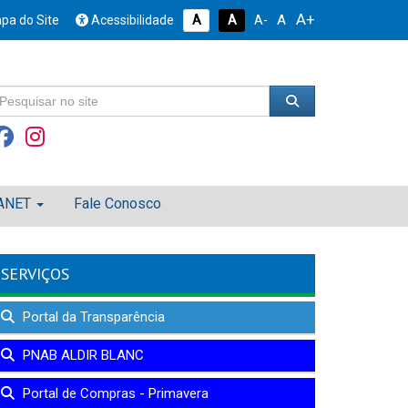
A+
A
pa do Site
Acessibilidade
A
A
A-
ANET
Fale Conosco
SERVIÇOS
Portal da Transparência
PNAB ALDIR BLANC
Portal de Compras - Primavera