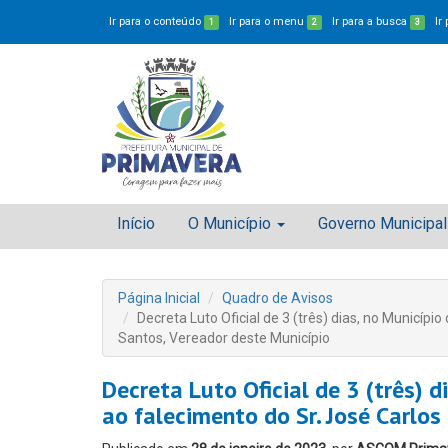
Ir para o conteúdo
Ir para o menu
Ir para a busca
Ir
1
2
3
Início
O Município
Governo Municipal
Página Inicial
Quadro de Avisos
Decreta Luto Oficial de 3 (três) dias, no Municípi
Santos, Vereador deste Município
Decreta Luto Oficial de 3 (três) d
ao falecimento do Sr. José Carlos