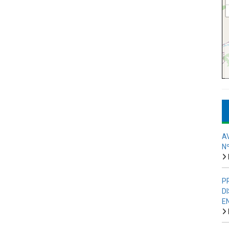
A
N
P
D
E