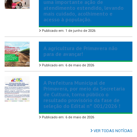
uma importante ação de
atendimento estendido, levando
mais cuidado, acolhimento e
acesso à população.
Publicado em: 1 de junho de 2026
A agricultura de Primavera não
para de avançar!
Publicado em: 6 de maio de 2026
A Prefeitura Municipal de
Primavera, por meio da Secretaria
de Cultura, torna público o
resultado provisório da fase de
seleção do Edital nº 001/2026 !
Publicado em: 6 de maio de 2026
VER TODAS NOTÍCIAS