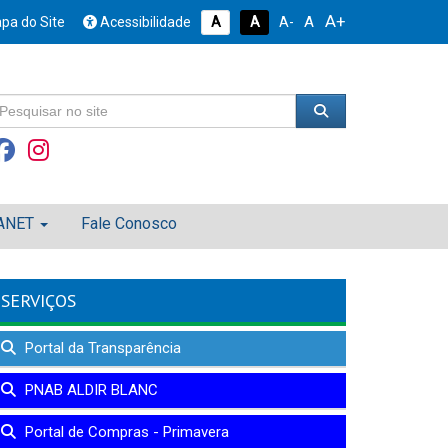
A+
A
pa do Site
Acessibilidade
A
A
A-
ANET
Fale Conosco
SERVIÇOS
Portal da Transparência
PNAB ALDIR BLANC
Portal de Compras - Primavera