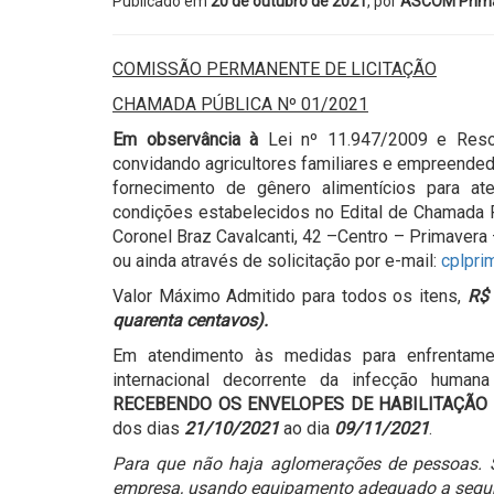
Publicado em
20 de outubro de 2021
, por
ASCOM Prim
COMISSÃO PERMANENTE DE LICITAÇÃO
CHAMADA PÚBLICA Nº 01/2021
Em observância à
Lei nº 11.947/2009 e Res
convidando agricultores familiares e empreendedo
fornecimento de gênero alimentícios para a
condições estabelecidos no Edital de Chamada P
Coronel Braz Cavalcanti, 42 –Centro – Primavera
ou ainda através de solicitação por e-mail:
cplpr
Valor Máximo Admitido para todos os itens,
R$ 
quarenta centavos).
Em atendimento às medidas para enfrentame
internacional decorrente da infecção hum
RECEBENDO OS ENVELOPES DE HABILITAÇÃO
dos dias
21/10/2021
ao dia
09/11/2021
.
Para que não haja aglomerações de pessoas.
empresa, usando equipamento adequado a segur