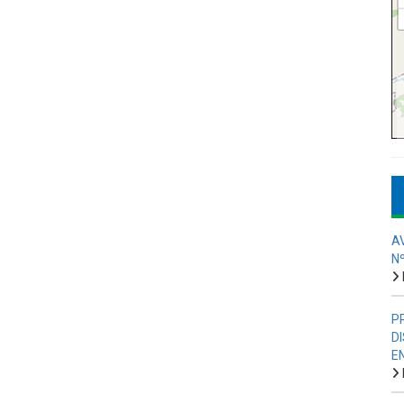
A
N
P
D
E