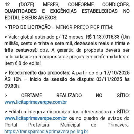
12 (DOZE) MESES
,
CONFORME CONDIÇÕES,
QUANTIDADES E EXIGÊNCIAS ESTABELECIDAS NO
EDITAL E SEUS ANEXOS.
>
TIPO DE LICITAÇÃO
– MENOR PREÇO POR ITEM;
>
Valor global estimado p/ 12 meses:
R$ 1.137.016,33 (Um
milhão, cento e trinta e sete mil, dezesseis reais e trinta e
três centavos);
obs
.
A garantia da proposta deverá ser
colocada anexa à proposta de preços em conformidades o
item 6.8 do edital.
>
Recebimento das propostas:
A partir do dia
17/10/2025
ÀS 10h. – Início da sessão de disputa:
03/11/2025 às
09;30h;
>
CERTAME REALIZADO NO SÍTIO:
www.licitaprimaverape.com.br
>
Edital na íntegra à disposição dos interessados no
SÍTIO:
www.licitaprimaverape.com.br
ou
no quadro de avisos do
Portal Prefeitura Municipal de Primavera:
https://transparencia.primavera.pe.leg.br
.