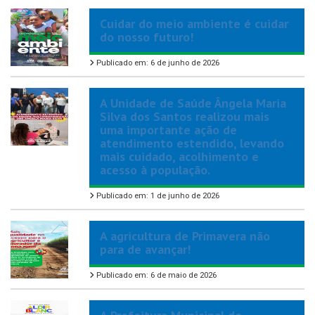
Cuidar do meio ambiente é cuidar
do nosso futuro!
Publicado em: 6 de junho de 2026
A Unidade de Saúde Ângela Maria
Silva dos Santos realizou mais
uma importante ação de
atendimento estendido, levando
mais cuidado, acolhimento e
acesso à população.
Publicado em: 1 de junho de 2026
A agricultura de Primavera não
para de avançar!
Publicado em: 6 de maio de 2026