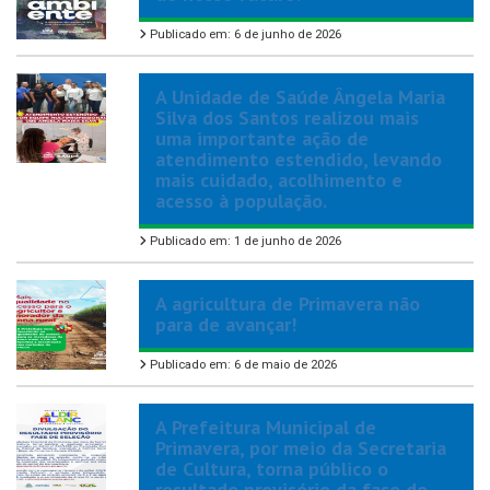
Publicado em: 6 de junho de 2026
A Unidade de Saúde Ângela Maria
Silva dos Santos realizou mais
uma importante ação de
atendimento estendido, levando
mais cuidado, acolhimento e
acesso à população.
Publicado em: 1 de junho de 2026
A agricultura de Primavera não
para de avançar!
Publicado em: 6 de maio de 2026
A Prefeitura Municipal de
Primavera, por meio da Secretaria
de Cultura, torna público o
resultado provisório da fase de