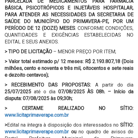
PARCELADA DE
MEDICAMENTOS PARA FARMÁCIA
BÁSICA, PSICOTRÓPICOS E INJETÁVEIS HOSPITALAR,
PARA ATENDER AS NECESSIDADES DA SECRETARIA DE
SAÚDE DO MUNICÍPIO DO PRIMAVERA-PE, POR UM
PERÍODO DE 12 (DOZE) MESES
. CONFORME CONDIÇÕES,
QUANTIDADES E EXIGÊNCIAS ESTABELECIDAS NO
EDITAL E SEUS ANEXOS.
>
TIPO DE LICITAÇÃO
– MENOR PREÇO POR ITEM;
>
Valor total estimado p/ 12 meses:
R$ 2.193.807,18 (Dois
milhões, cento e noventa e três mil, oitocentos e sete reais
e dezoito centavos);
>
RECEBIMENTO DAS PROPOSTAS:
A partir do dia
25/07/2025
até o dia
07/08/2025 ÀS 08h. – Início da
disputa:
07/08/2025 às 09;30h;
>
CERTAME REALIZADO NO SÍTIO:
www.licitaprimaverape.com.br
>
Edital na íntegra à disposição dos interessados no
SÍTIO:
www.licitaprimaverape.com.br
ou
no quadro de avisos do