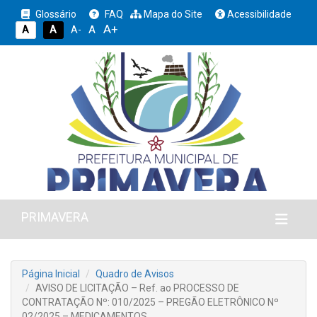
Glossário
FAQ
Mapa do Site
Acessibilidade
A+
A
A
A
A-
PRIMAVERA
Página Inicial
Quadro de Avisos
AVISO DE LICITAÇÃO – Ref. ao PROCESSO DE
CONTRATAÇÃO Nº: 010/2025 – PREGÃO ELETRÔNICO Nº
02/2025 – MEDICAMENTOS