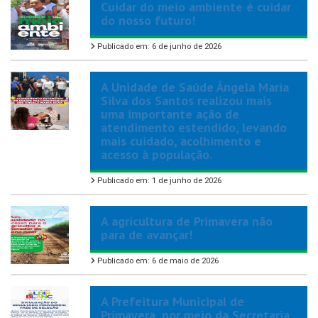
Cuidar do meio ambiente é cuidar
do nosso futuro!
Publicado em: 6 de junho de 2026
A Unidade de Saúde Ângela Maria
Silva dos Santos realizou mais
uma importante ação de
atendimento estendido, levando
mais cuidado, acolhimento e
acesso à população.
Publicado em: 1 de junho de 2026
A agricultura de Primavera não
para de avançar!
Publicado em: 6 de maio de 2026
A Prefeitura Municipal de
Primavera, por meio da Secretaria