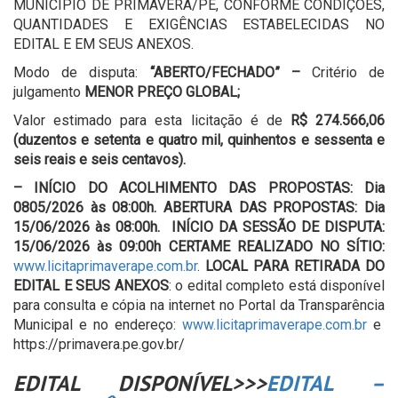
MUNICÍPIO DE PRIMAVERA/PE, CONFORME CONDIÇÕES,
QUANTIDADES E EXIGÊNCIAS ESTABELECIDAS NO
EDITAL E EM SEUS ANEXOS.
Modo de disputa:
“ABERTO/FECHADO” –
Critério de
julgamento
MENOR PREÇO GLOBAL;
Valor estimado para esta licitação é de
R$ 274.566,06
(duzentos e setenta e quatro mil, quinhentos e sessenta e
seis reais e seis centavos).
–
INÍCIO DO ACOLHIMENTO DAS PROPOSTAS: Dia
0805/2026 às 08:00h. ABERTURA DAS PROPOSTAS: Dia
15/06/2026 às 08:00h. INÍCIO DA SESSÃO DE DISPUTA:
15/06/2026 às 09:00h
CERTAME REALIZADO NO SÍTIO:
www.licitaprimaverape.com.br
.
LOCAL PARA RETIRADA DO
EDITAL E SEUS ANEXOS
: o edital completo está disponível
para consulta e cópia na internet no Portal da Transparência
Municipal e no endereço:
www.licitaprimaverape.com.br
e
https://primavera.pe.gov.br/
EDITAL DISPONÍVEL>>>
EDITAL –