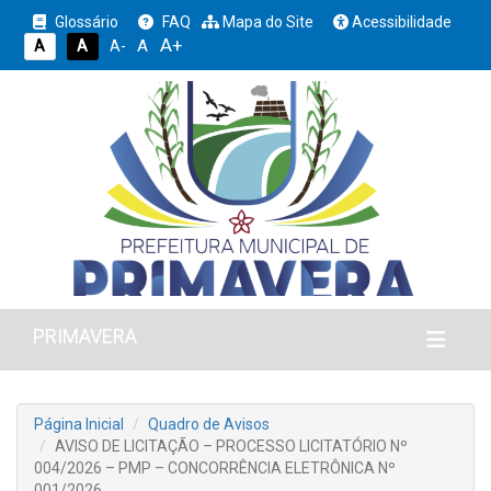
Glossário
FAQ
Mapa do Site
Acessibilidade
A+
A
A
A
A-
PRIMAVERA
Página Inicial
Quadro de Avisos
AVISO DE LICITAÇÃO – PROCESSO LICITATÓRIO Nº
004/2026 – PMP – CONCORRÊNCIA ELETRÔNICA Nº
001/2026