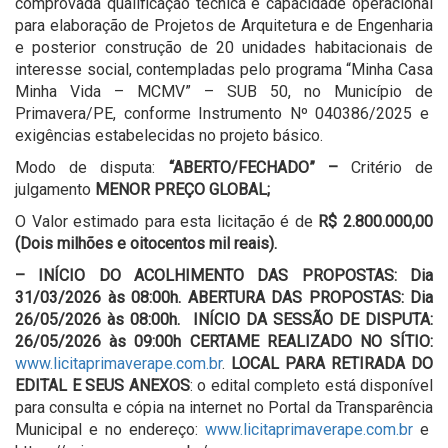
comprovada qualificação técnica e capacidade operacional
para elaboração de Projetos de Arquitetura e de Engenharia
e posterior construção de 20 unidades habitacionais de
interesse social, contempladas pelo programa “Minha Casa
Minha Vida – MCMV” – SUB 50, no Município de
Primavera/PE, conforme Instrumento Nº 040386/2025 e
exigências estabelecidas no projeto básico.
Modo de disputa:
“ABERTO/FECHADO” –
Critério de
julgamento
MENOR PREÇO GLOBAL;
O Valor estimado para esta licitação é de
R$ 2.800.000,00
(Dois milhões e oitocentos mil reais).
–
INÍCIO DO ACOLHIMENTO DAS PROPOSTAS: Dia
31/03/2026 às 08:00h. ABERTURA DAS PROPOSTAS: Dia
26/05/2026 às 08:00h. INÍCIO DA SESSÃO DE DISPUTA:
26/05/2026 às 09:00h
CERTAME REALIZADO NO SÍTIO:
www.licitaprimaverape.com.br
.
LOCAL PARA RETIRADA DO
EDITAL E SEUS ANEXOS
: o edital completo está disponível
para consulta e cópia na internet no Portal da Transparência
Municipal e no endereço:
www.licitaprimaverape.com.br
e