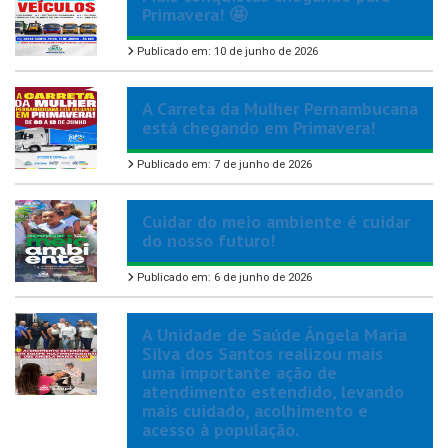
Primavera! 🤩
Publicado em: 10 de junho de 2026
A Carreta da Mulher Pernambucana
está chegando em Primavera!
Publicado em: 7 de junho de 2026
Cuidar do meio ambiente é cuidar
do nosso futuro!
Publicado em: 6 de junho de 2026
A Unidade de Saúde Ângela Maria
Silva dos Santos realizou mais
uma importante ação de
atendimento estendido, levando
mais cuidado, acolhimento e
acesso à população.