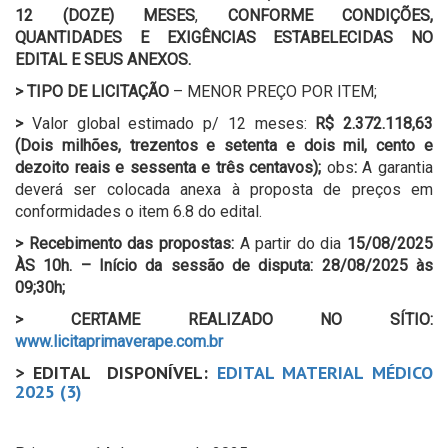
12 (DOZE) MESES
,
CONFORME CONDIÇÕES,
QUANTIDADES E EXIGÊNCIAS ESTABELECIDAS NO
EDITAL E SEUS ANEXOS.
>
TIPO DE LICITAÇÃO
– MENOR PREÇO POR ITEM;
>
Valor global estimado p/ 12 meses:
R$ 2.372.118,63
(Dois milhões, trezentos e setenta e dois mil, cento e
dezoito reais e sessenta e três centavos);
obs
:
A garantia
deverá ser colocada anexa à proposta de preços em
conformidades o item 6.8 do edital.
>
Recebimento das propostas:
A partir do dia
15/08/2025
ÀS 10h. – Início da sessão de disputa:
28/08/2025 às
09;30h;
>
CERTAME REALIZADO NO SÍTIO:
www.licitaprimaverape.com.br
> EDITAL DISPONÍVEL:
EDITAL MATERIAL MÉDICO
2025 (3)