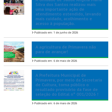
Silva dos Santos realizou mais
uma importante ação de
atendimento estendido, levando
mais cuidado, acolhimento e
acesso à população.
Publicado em: 1 de junho de 2026
A agricultura de Primavera não
para de avançar!
Publicado em: 6 de maio de 2026
A Prefeitura Municipal de
Primavera, por meio da Secretaria
de Cultura, torna público o
resultado provisório da fase de
seleção do Edital nº 001/2026 !
Publicado em: 6 de maio de 2026