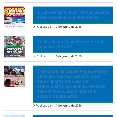
A Carreta da Mulher Pernambucana
está chegando em Primavera!
Publicado em: 7 de junho de 2026
Cuidar do meio ambiente é cuidar
do nosso futuro!
Publicado em: 6 de junho de 2026
A Unidade de Saúde Ângela Maria
Silva dos Santos realizou mais
uma importante ação de
atendimento estendido, levando
mais cuidado, acolhimento e
acesso à população.
Publicado em: 1 de junho de 2026