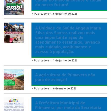
do nosso futuro!
Publicado em: 6 de junho de 2026
A Unidade de Saúde Ângela Maria
Silva dos Santos realizou mais
uma importante ação de
atendimento estendido, levando
mais cuidado, acolhimento e
acesso à população.
Publicado em: 1 de junho de 2026
A agricultura de Primavera não
para de avançar!
Publicado em: 6 de maio de 2026
A Prefeitura Municipal de
Primavera, por meio da Secretaria