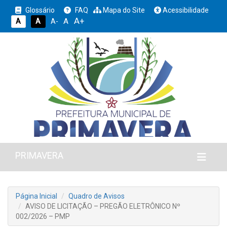
Glossário
FAQ
Mapa do Site
Acessibilidade
A+
A
A
A
A-
PRIMAVERA
Página Inicial
Quadro de Avisos
AVISO DE LICITAÇÃO – PREGÃO ELETRÔNICO Nº
002/2026 – PMP