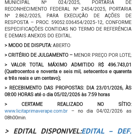
MUNICIPAL Nº 024/2025, PORTARIA DE
RECONHECIMENTO FEDERAL Nº 2454/2025, PORTARIA
Nº 2.862/2025, PARA EXECUÇÃO DE AÇÕES DE
RESPOSTA – PROC. 59052.036454/2025-12, CONFORME
ESPECIFICAÇÕES CONTIDAS NO TERMO DE REFERÊNCIA
E DEMAIS ANEXOS DO EDITAL.
>
MODO DE DISPUTA:
ABERTO
>
CRITÉRIO DE JULGAMENTO –
MENOR PREÇO POR LOTE;
>
VALOR TOTAL MÁXIMO ADMITIDO
R$ 496.743,01
(Quatrocentos e noventa e seis mil, setecentos e quarenta
e três reais e um centavo);
>
RECEBIMENTO DAS PROPOSTAS: DIA 23/01/2026, ÀS
08:00 HORAS até o dia 05/02/2026 às 7:59 horas
>
CERTAME REALIZADO NO SÍTIO:
www.licitaprimaverape.com.br
– no dia 04/02/2026 as
08h00min.
> EDITAL DISPONIVEL:
EDITAL – DEF.