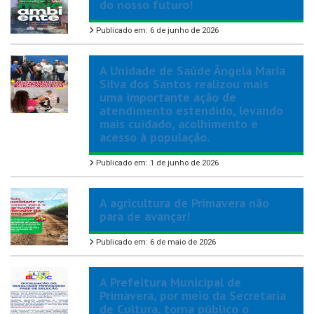
do nosso futuro!
Publicado em: 6 de junho de 2026
A Unidade de Saúde Ângela Maria
Silva dos Santos realizou mais
uma importante ação de
atendimento estendido, levando
mais cuidado, acolhimento e
acesso à população.
Publicado em: 1 de junho de 2026
A agricultura de Primavera não
para de avançar!
Publicado em: 6 de maio de 2026
A Prefeitura Municipal de
Primavera, por meio da Secretaria
de Cultura, torna público o