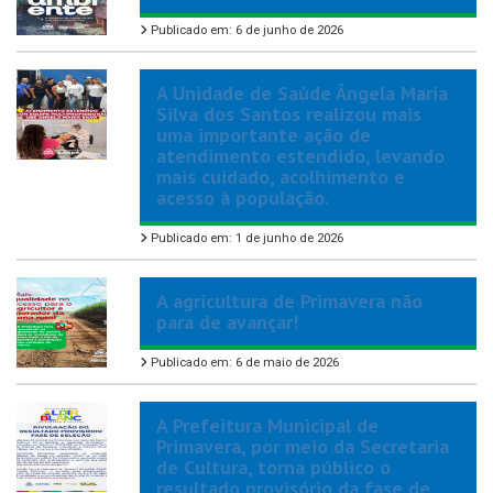
Publicado em: 6 de junho de 2026
A Unidade de Saúde Ângela Maria
Silva dos Santos realizou mais
uma importante ação de
atendimento estendido, levando
mais cuidado, acolhimento e
acesso à população.
Publicado em: 1 de junho de 2026
A agricultura de Primavera não
para de avançar!
Publicado em: 6 de maio de 2026
A Prefeitura Municipal de
Primavera, por meio da Secretaria
de Cultura, torna público o
resultado provisório da fase de