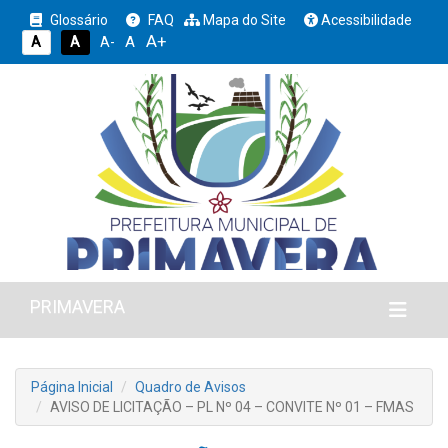
Glossário
FAQ
Mapa do Site
Acessibilidade
A+
A
A
A
A-
PRIMAVERA
Página Inicial
Quadro de Avisos
AVISO DE LICITAÇÃO – PL Nº 04 – CONVITE Nº 01 – FMAS