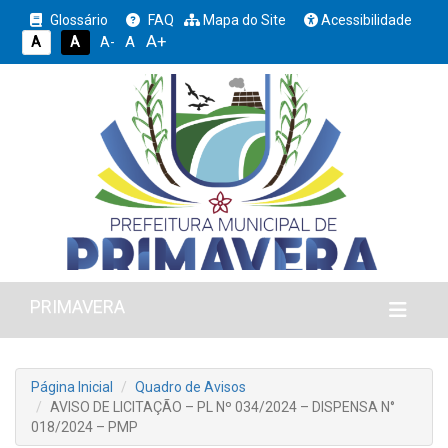
Glossário
FAQ
Mapa do Site
Acessibilidade
A+
A
A
A
A-
PRIMAVERA
Página Inicial
Quadro de Avisos
AVISO DE LICITAÇÃO – PL Nº 034/2024 – DISPENSA N°
018/2024 – PMP