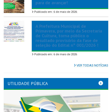
para de avançar!
Publicado em: 6 de maio de 2026
A Prefeitura Municipal de
Primavera, por meio da Secretaria
de Cultura, torna público o
resultado provisório da fase de
seleção do Edital nº 001/2026 !
Publicado em: 6 de maio de 2026
VER TODAS NOTÍCIAS
UTILIDADE PÚBLICA
Previous
Nex