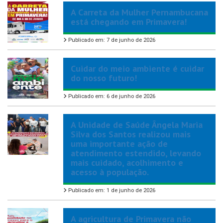
A Carreta da Mulher Pernambucana
está chegando em Primavera!
Publicado em: 7 de junho de 2026
Cuidar do meio ambiente é cuidar
do nosso futuro!
Publicado em: 6 de junho de 2026
A Unidade de Saúde Ângela Maria
Silva dos Santos realizou mais
uma importante ação de
atendimento estendido, levando
mais cuidado, acolhimento e
acesso à população.
Publicado em: 1 de junho de 2026
A agricultura de Primavera não