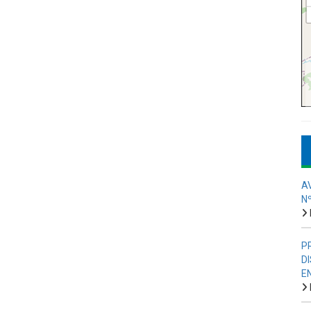
A
N
P
D
E