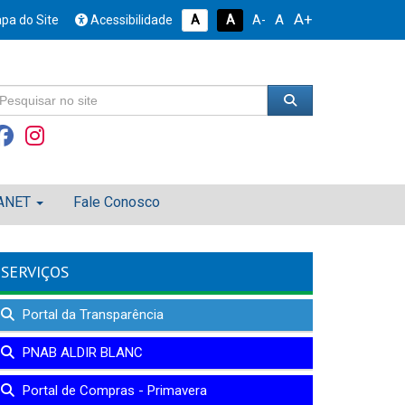
A+
A
pa do Site
Acessibilidade
A
A
A-
ANET
Fale Conosco
SERVIÇOS
Portal da Transparência
PNAB ALDIR BLANC
Portal de Compras - Primavera