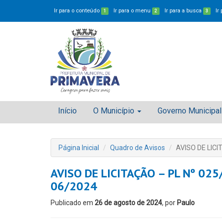
Ir para o conteúdo
Ir para o menu
Ir para a busca
Ir
1
2
3
Início
O Município
Governo Municipal
Página Inicial
Quadro de Avisos
AVISO DE LICI
AVISO DE LICITAÇÃO – PL Nº 025
06/2024
Publicado em
26 de agosto de 2024
, por
Paulo