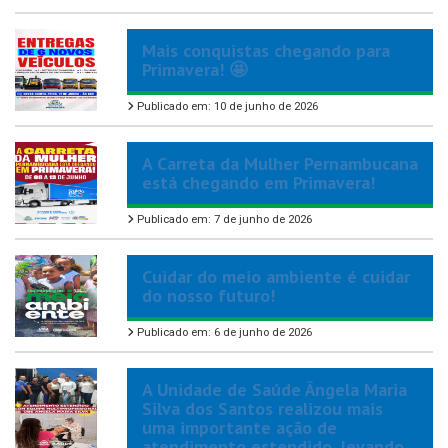
Mais conquistas chegando para
Primavera! 🤩
Publicado em: 10 de junho de 2026
A Carreta da Mulher Pernambucana
está chegando em Primavera!
Publicado em: 7 de junho de 2026
Cuidar do meio ambiente é cuidar
do nosso futuro!
Publicado em: 6 de junho de 2026
A Unidade de Saúde Ângela Maria
Silva dos Santos realizou mais
uma importante ação de
atendimento estendido, levando