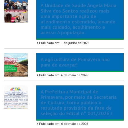
A Unidade de Saúde Ângela Maria
Silva dos Santos realizou mais
uma importante ação de
atendimento estendido, levando
mais cuidado, acolhimento e
acesso à população.
Publicado em: 1 de junho de 2026
A agricultura de Primavera não
para de avançar!
Publicado em: 6 de maio de 2026
A Prefeitura Municipal de
Primavera, por meio da Secretaria
de Cultura, torna público o
resultado provisório da fase de
seleção do Edital nº 001/2026 !
Publicado em: 6 de maio de 2026