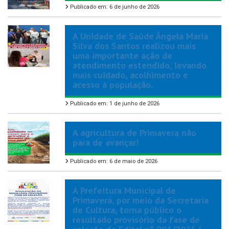
Publicado em: 6 de junho de 2026
A Unidade de Saúde Ângela Maria
Silva dos Santos realizou mais
uma importante ação de
atendimento estendido, levando
mais cuidado, acolhimento e
acesso à população.
Publicado em: 1 de junho de 2026
A agricultura de Primavera não
para de avançar!
Publicado em: 6 de maio de 2026
A Prefeitura Municipal de
Primavera, por meio da Secretaria
de Cultura, torna público o
resultado provisório da fase de