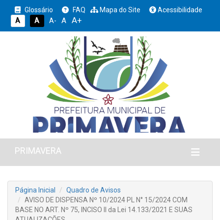
Glossário
FAQ
Mapa do Site
Acessibilidade
A+
A
A
A
A-
PRIMAVERA
Página Inicial
Quadro de Avisos
AVISO DE DISPENSA Nº 10/2024 PL N° 15/2024 COM
BASE NO ART. Nº 75, INCISO II da Lei 14.133/2021 E SUAS
ATUALIZAÇÕES.