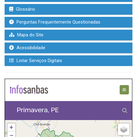
Glossário
Perguntas Frequentemente Questionadas
Mapa do Site
Acessibilidade
Listar Serviços Digitais