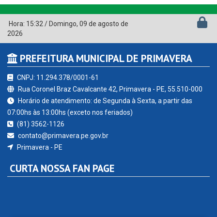
Hora:
15:32
/
Domingo
,
09 de agosto de
2026
PREFEITURA MUNICIPAL DE PRIMAVERA
CNPJ: 11.294.378/0001-61
Rua Coronel Braz Cavalcante 42, Primavera - PE, 55.510-000
Horário de atendimento: de Segunda à Sexta, a partir das
07:00hs às 13:00hs (exceto nos feriados)
(81) 3562-1126
contato@primavera.pe.gov.br
Primavera - PE
CURTA NOSSA FAN PAGE