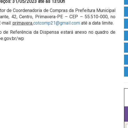
reços: 31/05/2023 até às 13:00h
tor de Coordenadoria de Compras da Prefeitura Municipal
cante, 42, Centro, Primavera-PE – CEP – 55.510-000, no
E-mail:
primavera.
cotcomp21@gmail.com
até a data limite.
o de Referência da Dispensa estará anexo no quadro de
.pe.gov.br/wp