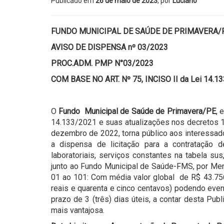
Publicado em
26 de maio de 2023
, por
Luciano
FUNDO MUNICIPAL DE SAÚDE DE PRIMAVERA/
AVISO DE DISPENSA nº 03/2023
PROC.ADM. PMP N°03/2023
COM BASE NO ART. Nº 75, INCISO II da Lei 14
O
Fundo Municipal de Saúde de Primavera/PE
, 
14.133/2021 e suas atualizações nos decretos
dezembro de 2022, torna público aos interessado
a dispensa de licitação para a contratação
laboratoriais, serviços constantes na tabela su
junto ao Fundo Municipal de Saúde-FMS, por Men
01 ao 101: Com média valor global de R$ 43.756
reais e quarenta e cinco centavos) podendo eve
prazo de 3 (três) dias úteis, a contar desta Pu
mais vantajosa.