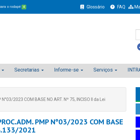
Glossário
FAQ
Ma
 para o rodapé
4
Secretarias
Informe-se
Serviços
INTR
°03/2023 COM BASE NO ART. Nº 75, INCISO II da Lei
 PROC.ADM. PMP N°03/2023 COM BASE
14.133/2021