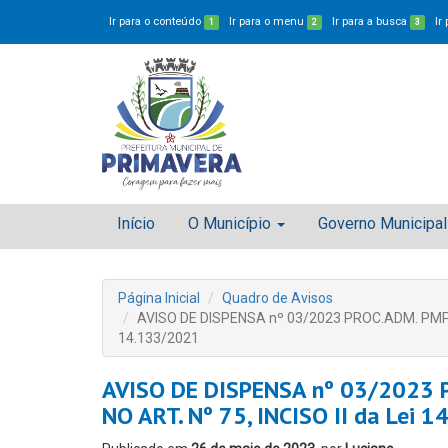
Ir para o conteúdo
Ir para o menu
Ir para a busca
Ir
1
2
3
Início
O Município
Governo Municipal
Página Inicial
Quadro de Avisos
AVISO DE DISPENSA nº 03/2023 PROC.ADM. PMP N
14.133/2021
AVISO DE DISPENSA nº 03/2023
NO ART. Nº 75, INCISO II da Lei 