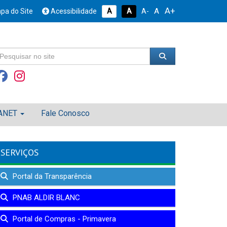
A+
A
pa do Site
Acessibilidade
A
A
A-
ANET
Fale Conosco
SERVIÇOS
Portal da Transparência
PNAB ALDIR BLANC
Portal de Compras - Primavera