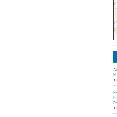
A
N
P
D
E