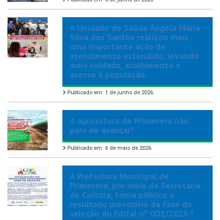
A Unidade de Saúde Ângela Maria
Silva dos Santos realizou mais
uma importante ação de
atendimento estendido, levando
mais cuidado, acolhimento e
acesso à população.
Publicado em: 1 de junho de 2026
A agricultura de Primavera não
para de avançar!
Publicado em: 6 de maio de 2026
A Prefeitura Municipal de
Primavera, por meio da Secretaria
de Cultura, torna público o
resultado provisório da fase de
seleção do Edital nº 001/2026 !