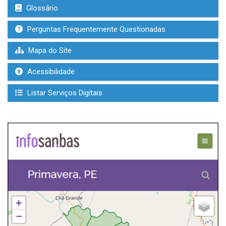
Glossário
Perguntas Frequentemente Questionadas
Mapa do Site
Acessibilidade
Listar Serviços Digitais