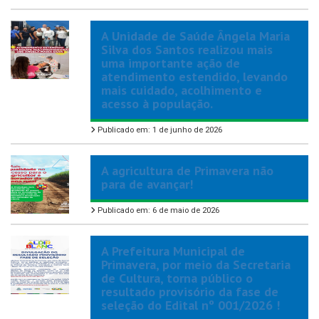
A Unidade de Saúde Ângela Maria
Silva dos Santos realizou mais
uma importante ação de
atendimento estendido, levando
mais cuidado, acolhimento e
acesso à população.
Publicado em: 1 de junho de 2026
A agricultura de Primavera não
para de avançar!
Publicado em: 6 de maio de 2026
A Prefeitura Municipal de
Primavera, por meio da Secretaria
de Cultura, torna público o
resultado provisório da fase de
seleção do Edital nº 001/2026 !