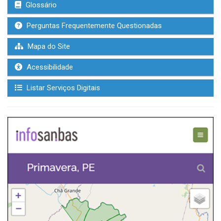
Glossário
Perguntas Frequentemente Questionadas
Mapa do Site
Acessibilidade
Listar Serviços Digitais