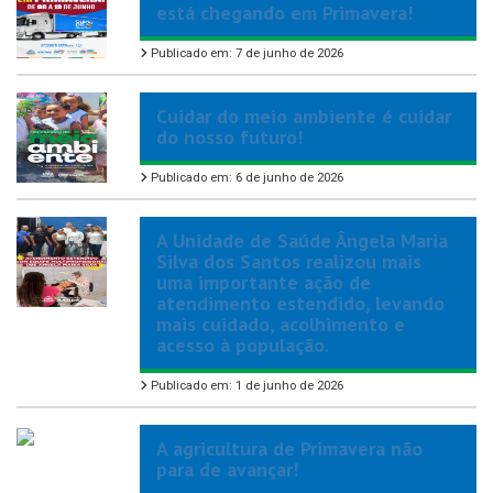
está chegando em Primavera!
Publicado em: 7 de junho de 2026
Cuidar do meio ambiente é cuidar
do nosso futuro!
Publicado em: 6 de junho de 2026
A Unidade de Saúde Ângela Maria
Silva dos Santos realizou mais
uma importante ação de
atendimento estendido, levando
mais cuidado, acolhimento e
acesso à população.
Publicado em: 1 de junho de 2026
A agricultura de Primavera não
para de avançar!