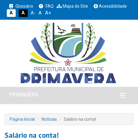
Glossário
FAQ
Mapa do Site
Acessibilidade
A+
A
A
A
A-
PRIMAVERA
Página Inicial
Notícias
Salário na conta!
Salário na conta!