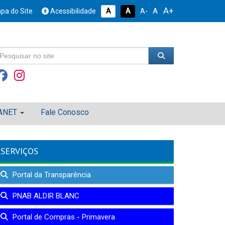
A+
A
pa do Site
Acessibilidade
A
A
A-
ANET
Fale Conosco
SERVIÇOS
Portal da Transparência
PNAB ALDIR BLANC
Portal de Compras - Primavera