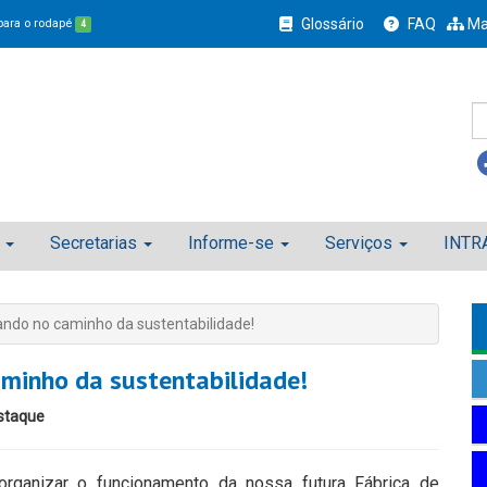
Glossário
FAQ
Ma
 para o rodapé
4
Secretarias
Informe-se
Serviços
INTR
ndo no caminho da sustentabilidade!
minho da sustentabilidade!
staque
organizar o funcionamento da nossa futura Fábrica de