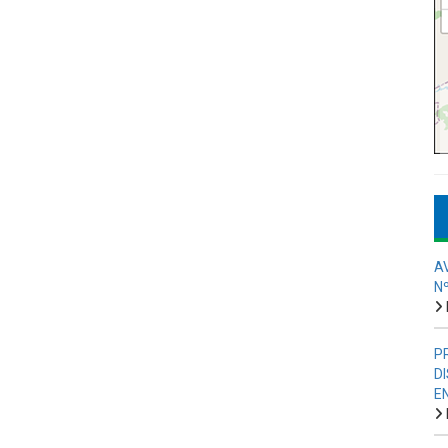
A
N
P
D
E