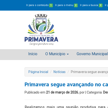
Ir para o conteúdo
Ir para o menu
Ir para a busca
Ir
1
2
3
Início
O Município
Governo Municipal
Página Inicial
Notícias
Primavera segue avança
Primavera segue avançando no ca
Publicado em
21 de março de 2026
, por
| Categoria:
De
Realizamos mais uma reunião produtiva para 