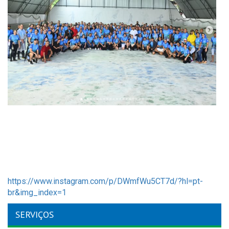
https://www.instagram.com/p/DWmfWu5CT7d/?hl=pt-
br&img_index=1
SERVIÇOS