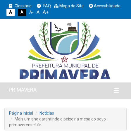
Glossário
FAQ
Mapa do Site
Acessibilidade
A+
A
A
A
A-
PRIMAVERA
Página Inicial
Notícias
Mais um ano garantindo o peixe na mesa do povo
primaverense! 🐟