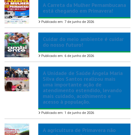
A Carreta da Mulher Pernambucana
está chegando em Primavera!
Publicado em: 7 de junho de 2026
Cuidar do meio ambiente é cuidar
do nosso futuro!
Publicado em: 6 de junho de 2026
A Unidade de Saúde Ângela Maria
Silva dos Santos realizou mais
uma importante ação de
atendimento estendido, levando
mais cuidado, acolhimento e
acesso à população.
Publicado em: 1 de junho de 2026
A agricultura de Primavera não