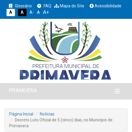
Glossário
FAQ
Mapa do Site
Acessibilidade
A+
A
A
A
A-
PRIMAVERA
Página Inicial
Notícias
Decreto Luto Oficial de 5 (cinco) dias, no Município de
Primavera.